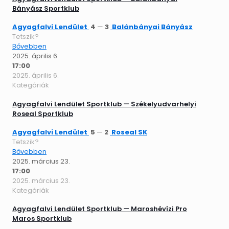
Bányász Sportklub
Agyagfalvi Lendület
4
—
3
Balánbányai Bányász
Tetszik?
Bővebben
2025. április 6.
17:00
2025. április 6.
Kategóriák
Agyagfalvi Lendület Sportklub — Székelyudvarhelyi
Roseal Sportklub
Agyagfalvi Lendület
5
—
2
Roseal SK
Tetszik?
Bővebben
2025. március 23.
17:00
2025. március 23.
Kategóriák
Agyagfalvi Lendület Sportklub — Maroshévízi Pro
Maros Sportklub