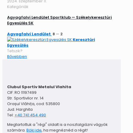
2024. szeptember 11.
Kategóriák
Agyagfalvi Lendület Sportklub — Székelykeresztúri
Egyesülés SK
Agyagfalvi Lendület
8
—
2
Keresztúri
Egyesülés
Tetszik?
Bővebben
Clubul Sportiv Metalul Vlahita
CIF: RO 11197499
Str. Sportivilor nr. 14
Orașul Vlăhița, cod: 535800
Jud. Harghita
Tel:
+40 741 454 490
Megtartottuk a "régi" oldalt is a nosztalgiázni vágyók
számára.
Bökj ide
, ha megnéznéd a régit!