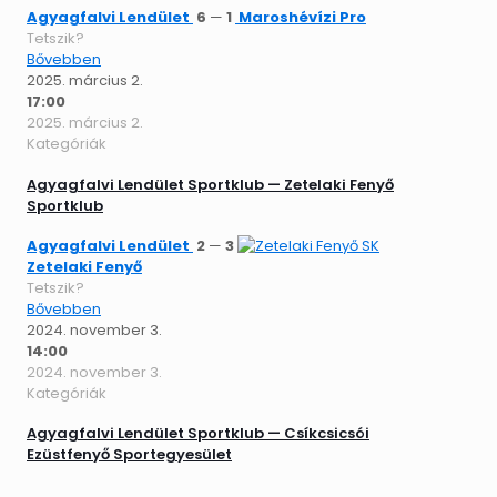
Agyagfalvi Lendület
6
—
1
Maroshévízi Pro
Tetszik?
Bővebben
2025. március 2.
17:00
2025. március 2.
Kategóriák
Agyagfalvi Lendület Sportklub — Zetelaki Fenyő
Sportklub
Agyagfalvi Lendület
2
—
3
Zetelaki Fenyő
Tetszik?
Bővebben
2024. november 3.
14:00
2024. november 3.
Kategóriák
Agyagfalvi Lendület Sportklub — Csíkcsicsói
Ezüstfenyő Sportegyesület