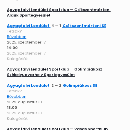
Agyagfalvi Lendület Sportklub — Csíkszentmártoni
Alcsík Sportegyesület
Agyagfalvi Lendület
4
—
1
Csíkszentmártoni SE
Tetszik?
Bővebben
2025. szeptember 17.
14:00
2025. szeptember 17.
Kategóriák
Agyagfalvi Lendület Sportklub — Golimpiákosz
Székelyudvarhely Sportegyesület
Agyagfalvi Lendület
2
—
2
Golimpiákosz SE
Tetszik?
Bővebben
2025. augusztus 31.
13:00
2025. augusztus 31.
Kategóriák
Agyagfalvi Lendület Sportklub — Vasas Sportklub