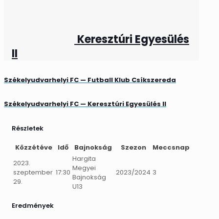
Keresztúri Egyesülés
II
Székelyudvarhelyi FC — Futball Klub Csíkszereda
Székelyudvarhelyi FC — Keresztúri Egyesülés II
Részletek
Közzétéve
Idő
Bajnokság
Szezon
Meccsnap
Hargita
2023.
Megyei
szeptember
17:30
2023/2024
3
Bajnokság
29.
U13
Eredmények