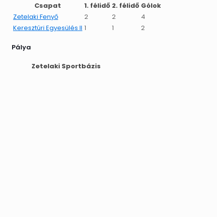
Csapat
1. félidő
2. félidő
Gólok
Zetelaki Fenyő
2
2
4
Keresztúri Egyesülés II
1
1
2
Pálya
Zetelaki Sportbázis