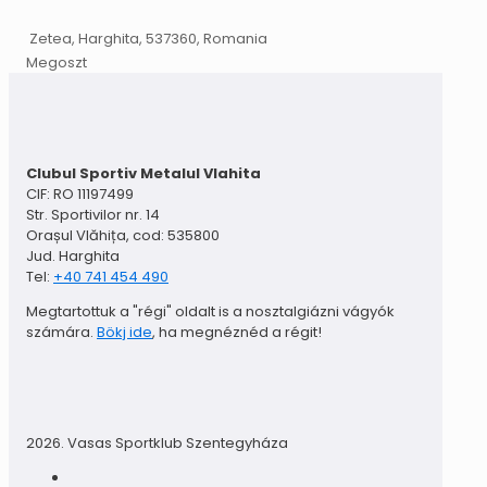
Zetea, Harghita, 537360, Romania
Megoszt
Clubul Sportiv Metalul Vlahita
CIF: RO 11197499
Str. Sportivilor nr. 14
Orașul Vlăhița, cod: 535800
Jud. Harghita
Tel:
+40 741 454 490
Megtartottuk a "régi" oldalt is a nosztalgiázni vágyók
számára.
Bökj ide
, ha megnéznéd a régit!
2026. Vasas Sportklub Szentegyháza