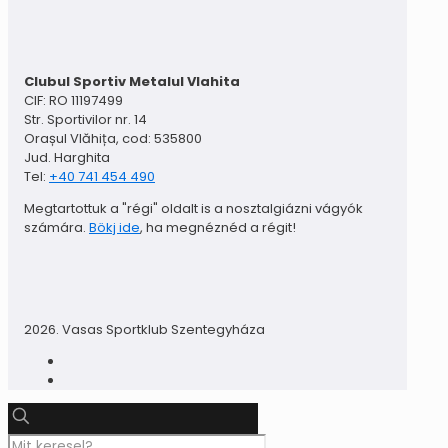
Clubul Sportiv Metalul Vlahita
CIF: RO 11197499
Str. Sportivilor nr. 14
Orașul Vlăhița, cod: 535800
Jud. Harghita
Tel:
+40 741 454 490
Megtartottuk a "régi" oldalt is a nosztalgiázni vágyók
számára.
Bökj ide
, ha megnéznéd a régit!
2026. Vasas Sportklub Szentegyháza