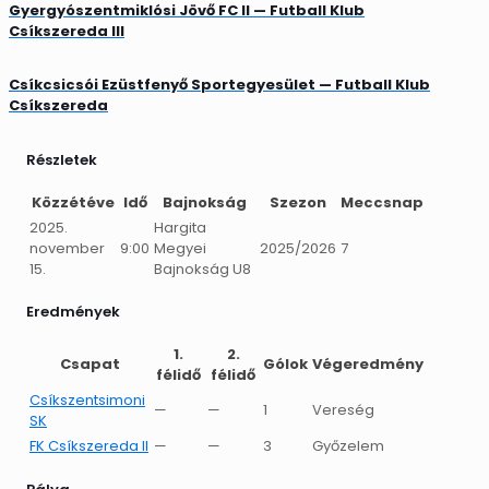
Gyergyószentmiklósi Jövő FC II — Futball Klub
Csíkszereda III
Csíkcsicsói Ezüstfenyő Sportegyesület — Futball Klub
Csíkszereda
Részletek
Közzétéve
Idő
Bajnokság
Szezon
Meccsnap
2025.
Hargita
november
9:00
Megyei
2025/2026
7
15.
Bajnokság U8
Eredmények
1.
2.
Csapat
Gólok
Végeredmény
félidő
félidő
Csíkszentsimoni
—
—
1
Vereség
SK
FK Csíkszereda II
—
—
3
Győzelem